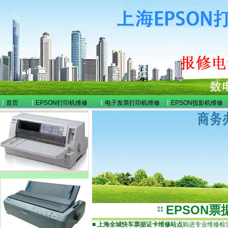
丨
首页
丨
EPSON打印机维修
丨
电子发票打印机维修
丨
EPSON投影机维修
EPSON
■
上海全城快车票据证卡维修站点
购进专业维修检