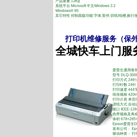
产品重量 13Kg
系统平台 Microsoft 中文Windows 3.2
Windows® 95
其它特性 控制面版功能:字体,暂停,切纸/纸槽,换行/
打印机维修服务（保
全城快车上门服
爱普生通用卷
型号 DLQ-300
打印方式 24
打印针数 24针
打印速度 444
纸张规格 420
打印介质 单页
进纸方式 自动
接口 IEEE-1
色带规格及寿命 黑
体积 678×28
Epson爱普生DL
发布公司： Ep
驱动种类： 打