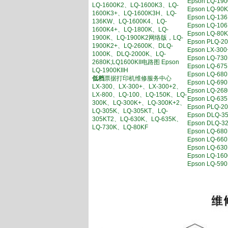
Epson LQ-
LQ-1600K2、LQ-1600K3、LQ-
Epson LQ-
1600K3+、LQ-1600K3H、LQ-
Epson LQ-
136KW、LQ-1600K4、LQ-
Epson LQ-
1600K4+、LQ-1800K、LQ-
Epson LQ-
1900K、LQ-1900K2网络版，LQ-
Epson PL
1900K2+、LQ-2600K、DLQ-
Epson LX-
1000K、DLQ-2000K、LQ-
Epson LQ
2680K;LQ1600KII电路图 Epson
Epson LQ
LQ-1900KIIH
Epson LQ-6
低档
票据打印机维修服务中心
Epson LQ-
LX-300、LX-300+、LX-300+2、
Epson LQ-
LX-800、LQ-100、LQ-150K、LQ-
Epson LQ
300K、LQ-300K+、LQ-300K+2、
Epson PL
LQ-305K、LQ-305KT、LQ-
Epson DL
305KT2、LQ-630K、LQ-635K、
Epson DL
LQ-730K、LQ-80KF
Epson LQ-
Epson LQ
Epson LQ-
Epson LQ-1
Epson LQ