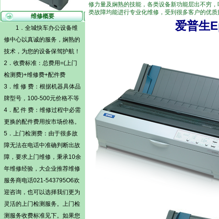
修力量及娴熟的技能，各类设备新功能层出不穷，
类故障均能进行专业化维修，受到很多客户的优质
维修概要
爱普生Ep
1．全城快车办公设备维
修中心以真诚的服务，娴熟的
技术，为您的设备保驾护航！
2．收费标准：总费用=(
上门
检测费)
+维修费+配件费
3．维 修 费：根据机器具体品
牌型号，100-500元价格不等
4．配 件 费：维修过程中必需
更换的配件费用按市场价格。
5．
上门检测费
：由于很多故
障无法在电话中准确判断出故
障，要求上门维修，秉承10余
年维修经验，大企业推荐维修
服务商电话021-543795O6欢
迎咨询，也可以选择我们更为
灵活的
上门检测
服务。
上门检
测
服务收费标准见下。如果您