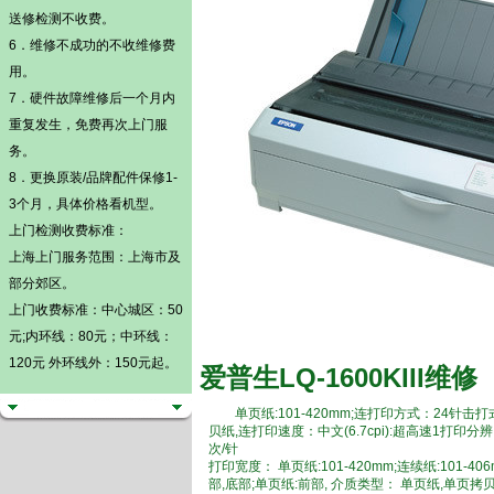
送修检测不收费。
6．维修不成功的不收维修费
用。
7．硬件故障维修后一个月内
重复发生，免费再次上门服
务。
8．更换原装/品牌配件保修1-
3个月，具体价格看机型。
上门检测
收费标准：
上海上门服务范围：上海市及
部分郊区。
上门收费标准：中心城区：50
元;内环线：80元；中环线：
120元 外环线外：150元起。
爱普生LQ-1600KIII维修
单页纸:101-420mm;连打印方式：24针
贝纸,连打印速度：中文(6.7cpi):超高速1打印分辨
次/针
打印宽度： 单页纸:101-420mm;连续纸:101
部,底部;单页纸:前部, 介质类型： 单页纸,单页拷贝纸,连