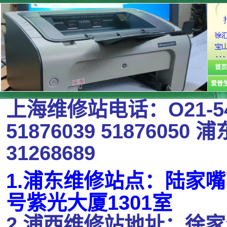
首页
爱普
上海维修站电话：O21-54
51876039 51876050 浦
31268689
1.浦东维修站点：陆家嘴
号紫光大厦1301室
2.浦西维修站地址：徐